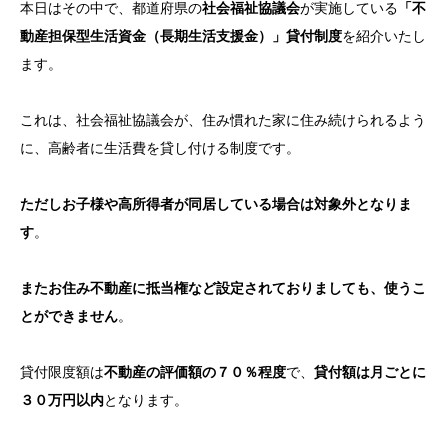
本日はその中で、都道府県の
社会福祉協議会
が実施している
「不
動産担保型生活資金（長期生活支援金）」貸付制度
を紹介いたし
ます。
これは、社会福祉協議会が、住み慣れた家に住み続けられるよう
に、高齢者に生活費を貸し付ける制度です。
ただしお子様や高所得者が同居している場合は対象外となりま
す
。
またお住み不動産に抵当権など設定されておりましても、使うこ
とができません
。
貸付限度額は
不動産の評価額の７０％程度
で、
貸付額は月ごとに
３０万円以内
となります。