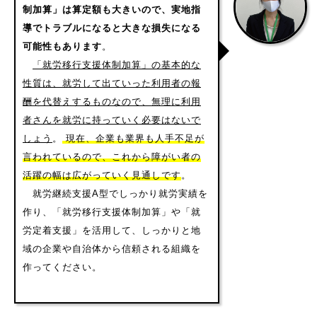
制加算」は算定額も大きいので、実地指
導でトラブルになると大きな損失になる
可能性もあります
。
「就労移行支援体制加算」の基本的な
性質は、就労して出ていった利用者の報
酬を代替えするものなので、無理に利用
者さんを就労に持っていく必要はないで
しょう
。
現在、企業も業界も人手不足が
言われているので、これから障がい者の
活躍の幅は広がっていく見通しです
。
就労継続支援A型でしっかり就労実績を
作り、「就労移行支援体制加算」や「就
労定着支援」を活用して、しっかりと地
域の企業や自治体から信頼される組織を
作ってください。