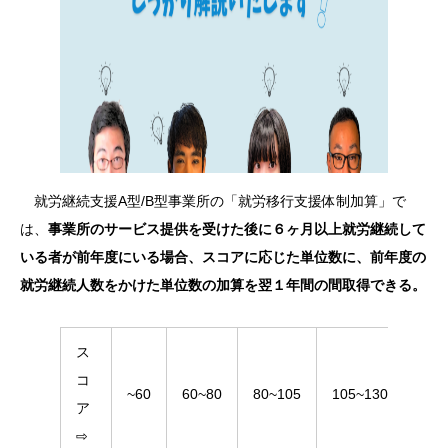
就労継続支援A型/B型事業所の「就労移行支援体制加算」で
は、
事業所のサービス提供を受けた後に６ヶ月以上就労継続して
いる者が前年度にいる場合、スコアに応じた単位数に、前年度の
就労継続人数をかけた単位数の加算を翌１年間の間取得できる。
ス
コ
~60
60~80
80~105
105~130
130
ア
⇨