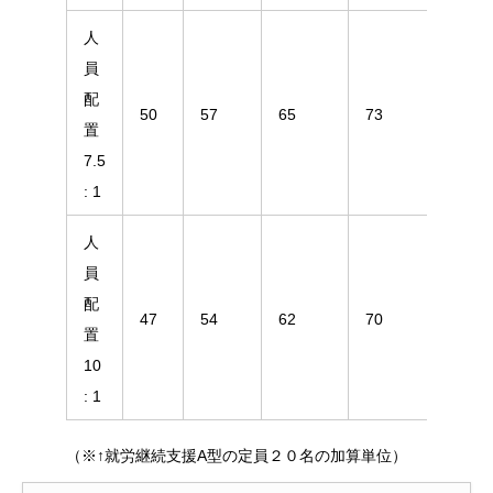
人
員
配
50
57
65
73
80
置
7.5
: 1
人
員
配
47
54
62
70
77
置
10
: 1
（※↑就労継続支援A型の定員２０名の加算単位）