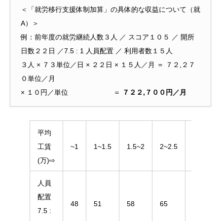
＜「就労移行支援体制加算」の具体的な収益について（就
A）＞
例：前年度の就労継続人数３人 ／ スコア１０５ ／ 開所
日数２２日 ／7.5 : 1 人員配置 ／ 利用者数１５人
３人 × ７３単位／日 × ２２日 × １５人／月 ＝ ７２,２７
０単位／月
× １０円／単位 ＝
７２２,７００円／月
平均
工賃
~1
1~1.5
1.5~2
2~2.5
2.5~3
(万)⇨
人員
配置
48
51
58
65
72
7.5 :