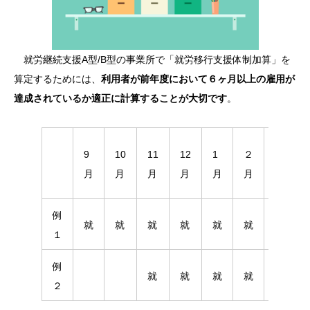
就労継続支援A型/B型の事業所で「就労移行支援体制加算」を
算定するためには、
利用者が前年度において６ヶ月以上の雇用が
達成されているか適正に計算することが大切です
。
9
10
11
12
1
２
3
月
月
月
月
月
月
月
例
就
就
就
就
就
就
１
例
就
就
就
就
就
２