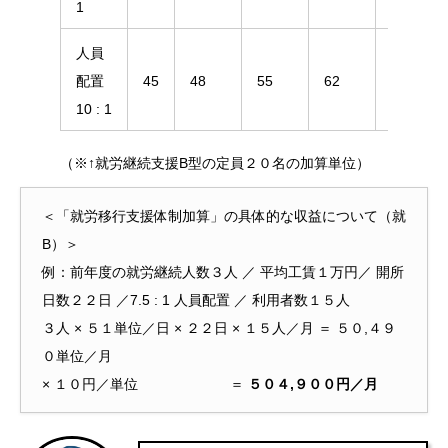
1
人員
配置
45
48
55
62
69
10 : 1
（※↑就労継続支援B型の定員２０名の加算単位）
＜「就労移行支援体制加算」の具体的な収益について（就
B）＞
例：前年度の就労継続人数３人 ／ 平均工賃１万円／ 開所
日数２２日 ／7.5 : 1 人員配置 ／ 利用者数１５人
３人 × ５１単位／日 × ２２日 × １５人／月 ＝ ５０,４９
０単位／月
× １０円／単位 ＝
５０４,９００円／月