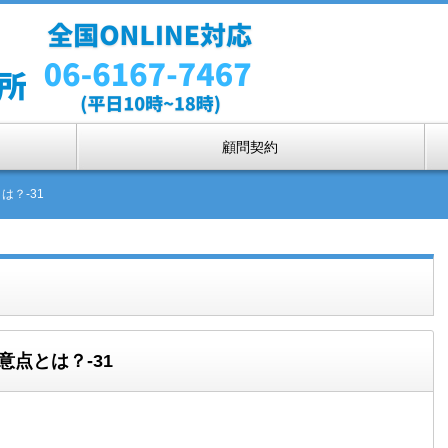
顧問契約
は？-31
点とは？-31