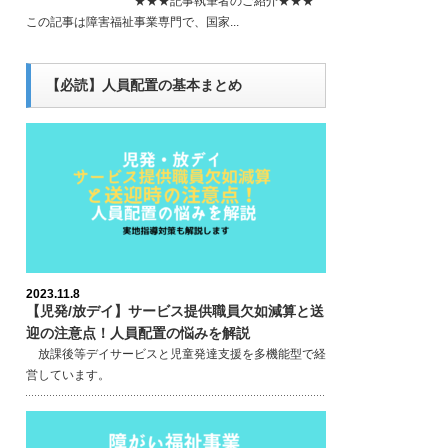
★★★記事執筆者のご紹介★★★
この記事は障害福祉事業専門で、国家...
【必読】人員配置の基本まとめ
2023.11.8
【児発/放デイ】サービス提供職員欠如減算と送
迎の注意点！人員配置の悩みを解説
放課後等デイサービスと児童発達支援を多機能型で経
営しています。