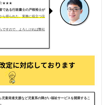
★★★
者である行政書士の戸根裕士が
から得られた、実務に役立つ注
らですので、よろしければ弊社
ら児童発達支援など児童系の障がい福祉サービスを開業するこ
た
。