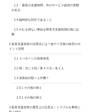
1.3
「最長の支援時間」外のサービス提供の実態
がある
1.4
臨時的な対応であること
1.5
やむを得ない事由を障害児支援利用計画に記
載
2
延長支援加算の活用法とは？放デイ児発の経営のポ
イント説明
2.1
３パターンの加算体系
2.2
例：月に３回／夜４０分／各２人
2.3
加算給付額＝人件費？
2.3.1
その他の例１
2.3.2
その他の例２
3
延長支援加算の運営上の注意点！トラブルを事前に