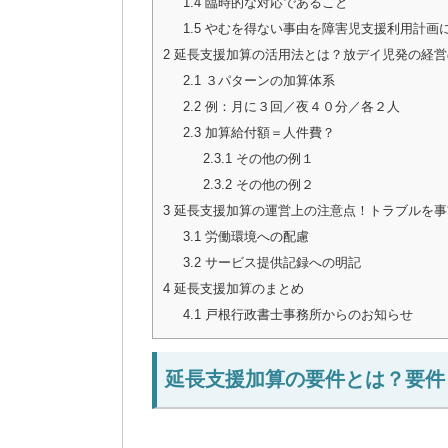
1.4
臨時的な対応であること
1.5
やむを得ない事由を障害児支援利用計画
2
延長支援加算の活用法とは？放デイ児発の経営
2.1
３パターンの加算体系
2.2
例：月に３回／夜４０分／各２人
2.3
加算給付額＝人件費？
2.3.1
その他の例１
2.3.2
その他の例２
3
延長支援加算の運営上の注意点！トラブルを事
3.1
労働環境への配慮
3.2
サービス提供記録への明記
4
延長支援加算のまとめ
4.1
戸根行政書士事務所からのお知らせ
延長支援加算の要件とは？要件