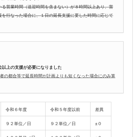
いる営業時間（送迎時間を含まない）が８時間以上あり、営
援を行なった場合に、１日の延長支援に要した時間に応じて
位以上の支援が必要になりました
者の都合等で延長時間が計画よりも短くなった場合にのみ算
令和６年度
令和５年度以前
差異
９２単位／日
９２単位／日
±０