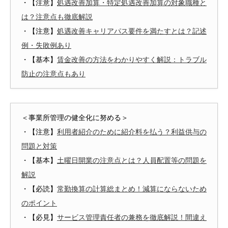
・【注意】
処遇改善加算・特定処遇改善加算の対象職種と
は？注意点も徹底解説
・【注意】
処遇改善キャリアパス要件を満たすとは？記述
例・失敗例あり
・【基本】
賃金改善の方法をわかりやすく解説：トラブル
防止の注意点もあり
＜事業所管理の健全化に努める＞
・【注意】
利用者紹介のために紹介料を払う？利益供与の
問題と対策
・【基本】
土曜日開業の注意点とは？人員配置等の問題を
解説
・【必読】
常勤換算の計算総まとめ！減算にならないため
のポイント
・【必見】
サービス管理責任者の兼務を徹底解説！間違え