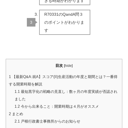
きる時期がわかります
R70331のQandA問３
のポイントがわかりま
す
目次
[
hide
]
1
【最新Q&A:就A】スコア(II)生産活動の年度と期間とは？一番得
する開業時期を解説
1.1
最短黒字化の戦略の見直し：数ヶ月の年度実績が否認され
ました
1.2
今から出来ること：開業時期は４月がオススメ
2
まとめ
2.1
戸根行政書士事務所からのお知らせ