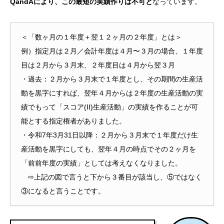
QandAにより、この最短の実績作りは不可と
なっています。
＜「数ヶ月の１年度＋翌１２ヶ月の２年度」とは＞
例）指定月は２月／会計年度は４月〜３月の場合、１年度
目は２月から３月末、２年度目は４月から翌３月
・過去：２月から３月末で１年度とし、その期間の生産活
動を黒字にすれば、翌年４月からは２年度の生産活動の実
績でもって「スコア(II)生産活動」の実績を作ることが可
能とする指定権者がありました。
・令和7年3月31日以降：２月から３月末で１年度だけ生
産活動を黒字にしても、翌年４月の時点でその２ヶ月を
「前前年度の実績」としては考えなくなりました。
⇨上記の図で言うと下から３番目が該当し、⑤ではなく
③になると言うことです。