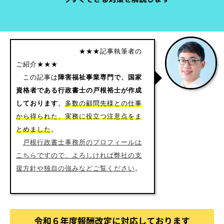
★★★記事執筆者の
ご紹介★★★
この記事は
障害福祉事業専門で、国家
資格者である行政書士の戸根裕士が作成
しております
。
多数の顧問先様との仕事
から得られた、実務に役立つ注意点をま
とめました
。
戸根行政書士事務所のプロフィールは
こちらですので、よろしければ弊社の支
援方針や独自の強みなどご覧ください
。