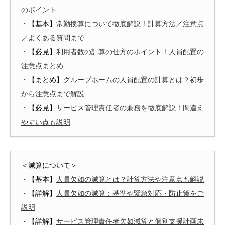
のポイント
・【基本】
常勤換算について徹底解説！計算方法／注意点
／よくある質問まで
・【必見】
利用者数の計算の仕方のポイント！人員配置の
注意点まとめ
・【まとめ】
グループホームの人員配置の計算とは？初歩
から注意点まで解説
・【必見】
サービス管理責任者の兼務を徹底解説！間違え
やすい点も説明
＜減算について＞
・【基本】
人員欠如の減算とは？計算方法や注意点も解説
・【詳解】
人員欠如の減算：基準や緊急対応・防止策をご
説明
・【詳解】
サービス管理責任者欠如減算と個別支援計画未