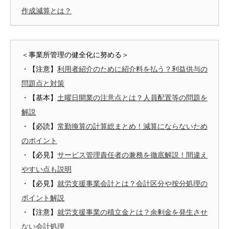
作成減算とは？
＜事業所管理の健全化に努める＞
・【注意】
利用者紹介のために紹介料を払う？利益供与の
問題点と対策
・【基本】
土曜日開業の注意点とは？人員配置等の問題を
解説
・【必読】
常勤換算の計算総まとめ！減算にならないため
のポイント
・【必見】
サービス管理責任者の兼務を徹底解説！間違え
やすい点も説明
・【必見】
就労支援事業会計とは？会計区分や按分処理の
ポイント解説
・【注意】
就労支援事業の積立金とは？余剰金を発生させ
ない会計処理