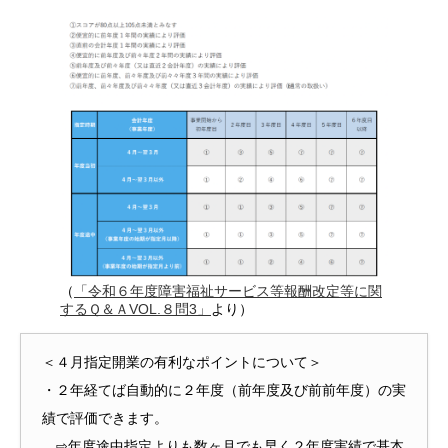
（
「令和６年度障害福祉サービス等報酬改定等に関
するＱ＆ＡVOL.８問3」
より）
＜４月指定開業の有利なポイントについて＞
・２年経てば自動的に２年度（前年度及び前前年度）の実
績で評価できます。
⇨年度途中指定よりも数ヶ月でも早く２年度実績で基本