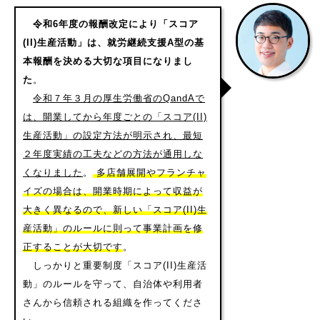
令和6年度の報酬改定により「スコア
(II)生産活動」は、就労継続支援A型の基
本報酬を決める大切な項目になりまし
た
。
令和７年３月の厚生労働省のQandAで
は、開業してから年度ごとの「スコア(II)
生産活動」の設定方法が明示され、最短
２年度実績の工夫などの方法が通用しな
くなりました
。
多店舗展開やフランチャ
イズの場合は、開業時期によって収益が
大きく異なるので、新しい「スコア(II)生
産活動」のルールに則って事業計画を修
正することが大切です
。
しっかりと重要制度「スコア(II)生産活
動」のルールを守って、自治体や利用者
さんから信頼される組織を作ってくださ