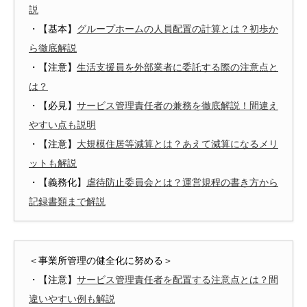
説
・【基本】
グループホームの人員配置の計算とは？初歩か
ら徹底解説
・【注意】
生活支援員を外部業者に委託する際の注意点と
は？
・【必見】
サービス管理責任者の兼務を徹底解説！間違え
やすい点も説明
・【注意】
大規模住居等減算とは？あえて減算になるメリ
ットも解説
・【義務化】
虐待防止委員会とは？運営規程の書き方から
記録書類まで解説
＜事業所管理の健全化に努める＞
・【注意】
サービス管理責任者を配置する注意点とは？間
違いやすい例も解説