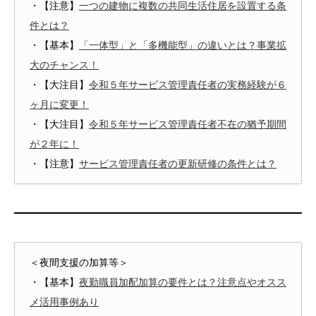
・【注意】
一つの建物に複数の共同生活住居を設置する条
件とは？
・【基本】
「一体型」と「多機能型」の違いとは？事業拡
大のチャンス！
・【大注目】
令和５年サービス管理責任者の実務経験が６
ヶ月に変更！
・【大注目】
令和５年サービス管理責任者不在の猶予期間
が２年に！
・【注意】
サービス管理責任者の更新研修の条件とは？
＜夜間支援の加算等＞
・【基本】
夜勤職員加配加算の要件とは？注意点やオスス
メ活用事例あり