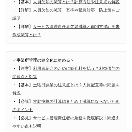
・【基本】
人員欠如の減算とは？計算方法や注意点も解説
・【詳解】
人員欠如の減算：基準や緊急対応・防止策をご
説明
・【詳解】
サービス管理責任者欠如減算と個別支援計画未
作成減算とは？
＜事業所管理の健全化に努める＞
・【注意】
利用者紹介のために紹介料を払う？利益供与の
問題点と対策
・【基本】
土曜日開業の注意点とは？人員配置等の問題を
解説
・【必読】
常勤換算の計算総まとめ！減算にならないため
のポイント
・【必見】
サービス管理責任者の兼務を徹底解説！間違え
やすい点も説明