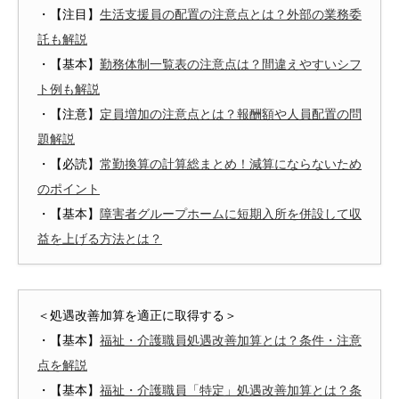
・【注目】
生活支援員の配置の注意点とは？外部の業務委
託も解説
・【基本】
勤務体制一覧表の注意点は？間違えやすいシフ
ト例も解説
・【注意】
定員増加の注意点とは？報酬額や人員配置の問
題解説
・【必読】
常勤換算の計算総まとめ！減算にならないため
のポイント
・【基本】
障害者グループホームに短期入所を併設して収
益を上げる方法とは？
＜処遇改善加算を適正に取得する＞
・【基本】
福祉・介護職員処遇改善加算とは？条件・注意
点を解説
・【基本】
福祉・介護職員「特定」処遇改善加算とは？条