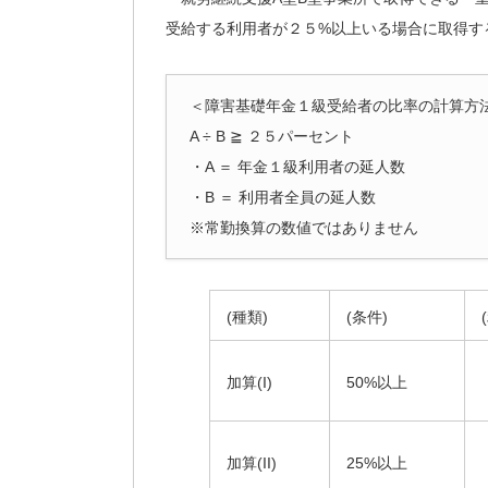
受給する利用者が２５%以上いる場合に取得す
＜障害基礎年金１級受給者の比率の計算方
A ÷ B ≧ ２５パーセント
・A ＝ 年金１級利用者の延人数
・B ＝ 利用者全員の延人数
※常勤換算の数値ではありません
(種類)
(条件)
加算(I)
50%以上
加算(II)
25%以上