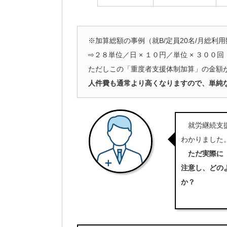
※加算総額の事例（就B/定員20名/月総利用数3
⇨２８単位／日 × １０円／単位 × ３００回
ただしこの「重度者支援体制加算」の金額
人件費も通常より高くなりますので、単純
就労継続支援
わかりました
ただ実際に
注意し、どの
か？