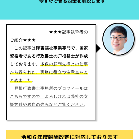
★★★記事執筆者の
ご紹介★★★
この記事は
障害福祉事業専門で、国家
資格者である行政書士の戸根裕士が作成
しております
。
多数の顧問先様との仕事
から得られた、実務に役立つ注意点をま
とめました
。
戸根行政書士事務所のプロフィールは
こちらですので、よろしければ弊社の支
援方針や独自の強みなどご覧ください
。