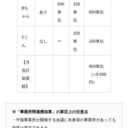
500
150
Bち
あり
単
単
650単位
ゃん
位
位
150
Cく
なし
ー
単
150単位
ん
位
【月
950単位
合計
（≒9,500
加算
円）
額】
※「事業所間連携加算」の算定上の注意点
・中核事業所が開催する会議に未参加の事業所があっても
加算は算定できます