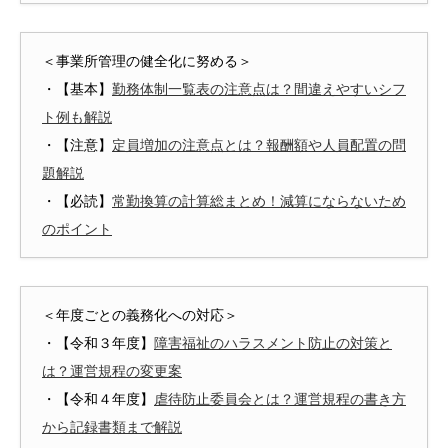
＜事業所管理の健全化に努める＞
・【基本】
勤務体制一覧表の注意点は？間違えやすいシフ
ト例も解説
・【注意】
定員増加の注意点とは？報酬額や人員配置の問
題解説
・【必読】
常勤換算の計算総まとめ！減算にならないため
のポイント
＜年度ごとの義務化への対応＞
・【令和３年度】
障害福祉のハラスメント防止の対策と
は？運営規程の変更案
・【令和４年度】
虐待防止委員会とは？運営規程の書き方
から記録書類まで解説