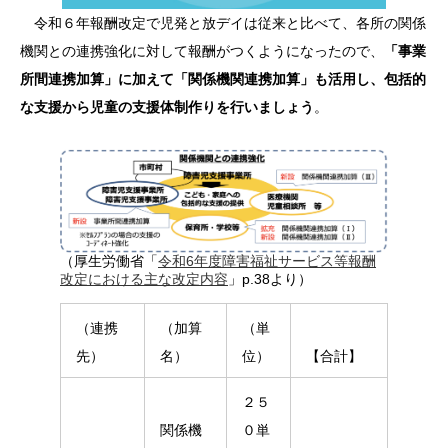
令和６年報酬改定で児発と放デイは従来と比べて、各所の関係
機関との連携強化に対して報酬がつくようになったので、
「事業
所間連携加算」に加えて「関係機関連携加算」も活用し、包括的
な支援から児童の支援体制作りを行いましょう
。
（厚生労働省「
令和6年度障害福祉サービス等報酬
改定における主な改定内容
」p.38より）
（連携
（加算
（単
先）
名）
位）
【合計】
２５
関係機
０単