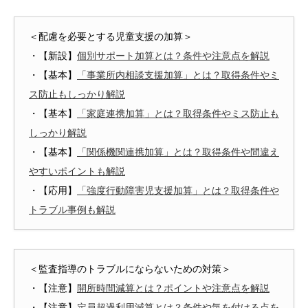
＜配慮を必要とする児童支援の加算＞
・【新設】
個別サポート加算とは？条件や注意点を解説
・【基本】
「事業所内相談支援加算」とは？取得条件やミ
ス防止もしっかり解説
・【基本】
「家庭連携加算」とは？取得条件やミス防止も
しっかり解説
・【基本】
「関係機関連携加算」とは？取得条件や間違え
やすいポイントも解説
・【応用】
「強度行動障害児支援加算」とは？取得条件や
トラブル事例も解説
＜監査指導のトラブルにならないための対策＞
・【注意】
開所時間減算とは？ポイントや注意点を解説
・【注意】
定員超過利用減算とは？条件や気を付ける点を