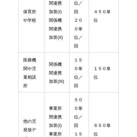
関連携
位／
保育所
加算(I)
回
４５０単
や学校
関係機
２０
位
関連携
０単
加算(II)
位／
回
医療機
１５
関係機
関や児
０単
１５０単
関連携
童相談
位／
位
加算(III)
所
回
５０
事業所
０単
間連携
位／
他の児
加算(I)
回
６５０単
発放デ
事業所
１５
位