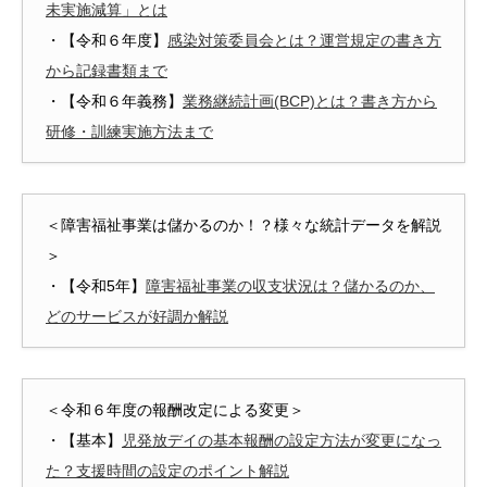
未実施減算」とは
・【令和６年度】
感染対策委員会とは？運営規定の書き方
から記録書類まで
・【令和６年義務】
業務継続計画(BCP)とは？書き方から
研修・訓練実施方法まで
＜障害福祉事業は儲かるのか！？様々な統計データを解説
＞
・【令和5年】
障害福祉事業の収支状況は？儲かるのか、
どのサービスが好調か解説
＜令和６年度の報酬改定による変更＞
・【基本】
児発放デイの基本報酬の設定方法が変更になっ
た？支援時間の設定のポイント解説