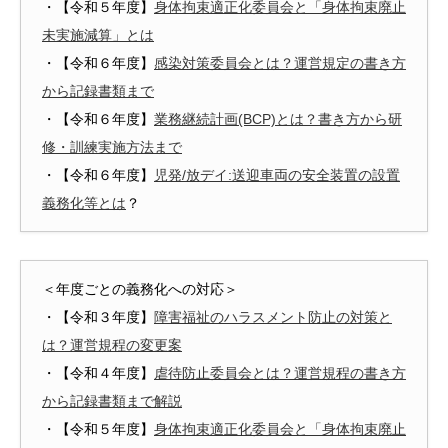
・【令和５年度】
身体拘束適正化委員会と「身体拘束廃止
未実施減算」とは
・【令和６年度】
感染対策委員会とは？運営規定の書き方
から記録書類まで
・【令和６年度】
業務継続計画(BCP)とは？書き方から研
修・訓練実施方法まで
・【令和６年度】
児発/放デイ:送迎車両の安全装置の設置
義務化等とは
？
＜年度ごとの義務化への対応＞
・【令和３年度】
障害福祉のハラスメント防止の対策と
は？運営規程の変更案
・【令和４年度】
虐待防止委員会とは？運営規程の書き方
から記録書類まで解説
・【令和５年度】
身体拘束適正化委員会と「身体拘束廃止