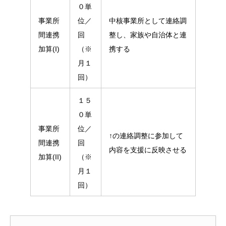
０単
事業所
位／
中核事業所として連絡調
間連携
回
整し、家族や自治体と連
加算(I)
（※
携する
月１
回）
１５
０単
事業所
位／
↑の連絡調整に参加して
間連携
回
内容を支援に反映させる
加算(II)
（※
月１
回）