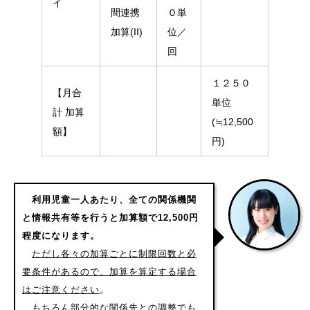
イ
間連携
０単
加算(II)
位／
回
１２５０
【月合
単位
計 加算
(≒12,500
額】
円)
利用児童一人あたり、全ての関係機関
と情報共有等を行うと加算額で12,500円
程度になります。
ただし各々の加算ごとに制限回数と必
要条件があるので、加算を算定する場合
はご注意ください
。
もちろん部分的な関係先との調整でも