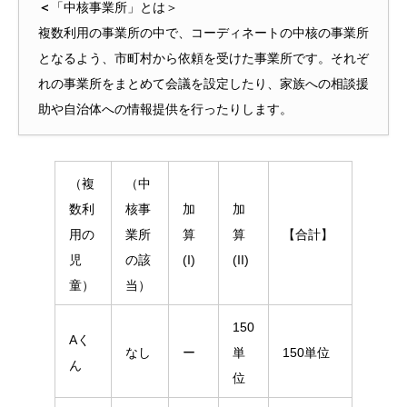
＜
「中核事業所」とは＞
複数利用の事業所の中で、コーディネートの中核の事業所
となるよう、市町村から依頼を受けた事業所です。それぞ
れの事業所をまとめて会議を設定したり、家族への相談援
助や自治体への情報提供を行ったりします。
（複
（中
数利
核事
加
加
用の
業所
算
算
【合計】
児
の該
(I)
(II)
童）
当）
150
Aく
なし
ー
単
150単位
ん
位