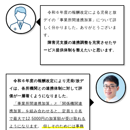
令和６年度の報酬改定による児発と放
デイの「事業所間連携加算」について詳
しく分かりました。ありがとうございま
す。
障害児支援の連携調整を充実させたサ
ービス提供体制を整えたいと思います
。
令和６年度の報酬改定により児発/放デ
イは、各所機関との連携体制に対して評
価が一層着くようになりました
。
「事業所間連携加算」と「関係機関連
携加算」を組み合わせると、定員１０名
で最大で12,5000円の加算額が受け取れる
ようになります
。
但しそのためには事務