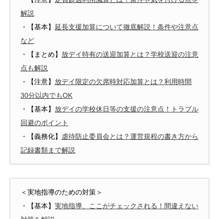
解説
・【基本】
延長支援加算について徹底解説！条件や注意点
など
・【まとめ】
放デイ特有の送迎加算とは？学校送迎の注意
点も解説
・【注意】
放デイ限定の欠席時対応加算とは？利用時間
30分以内でもOK
・【基本】
放デイの学校休日等の支援の注意点！トラブル
回避のポイント
・【義務化】
虐待防止委員会とは？運営規程の書き方から
記録書類まで解説
＜実地指導のための対策＞
・【基本】
実地指導、ここがチェックされる！間違えない