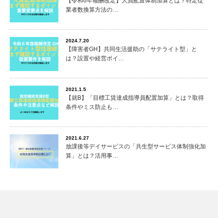
【令和6年報酬改定】人員配置体制加算とは？特定従
業者数換算方法の…
2024.7.20
【障害者GH】共同生活援助の「サテライト型」と
は？設置や経営ポイ…
2021.1.5
【就B】「目標工賃達成指導員配置加算」とは？取得
条件やミス防止も…
2021.6.27
放課後等デイサービスの「共生型サービス体制強化加
算」とは？活用事…