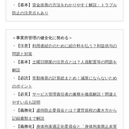
・【基本】
賃金改善の方法をわかりやすく解説：トラブル
防止の注意点もあり
＜事業所管理の健全化に努める＞
・【注意】
利用者紹介のために紹介料を払う？利益供与の
問題と対策
・【基本】
土曜日開業の注意点とは？人員配置等の問題を
解説
・【必読】
常勤換算の計算総まとめ！減算にならないため
のポイント
・【必見】
サービス管理責任者の兼務を徹底解説！間違え
やすい点も説明
・【義務化】
虐待防止委員会とは？運営規程の書き方から
記録書類まで解説
・【義務化】
身体拘束適正化委員会と「身体拘束廃止未実