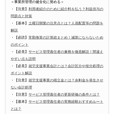
＜事業所管理の健全化に努める＞
・【注意】
利用者紹介のために紹介料を払う？利益供与の
問題点と対策
・【基本】
土曜日開業の注意点とは？人員配置等の問題を
解説
・【必読】
常勤換算の計算総まとめ！減算にならないため
のポイント
・【必見】
サービス管理責任者の兼務を徹底解説！間違え
やすい点も説明
・【必見】
就労支援事業会計とは？会計区分や按分処理の
ポイント解説
・【注意】
就労支援事業の積立金とは？余剰金を発生させ
ない会計処理
・【注意】
サービス管理責任者の更新研修の条件とは？
・【基本】
サービス管理責任者の実務経験おすすめルート
とは？