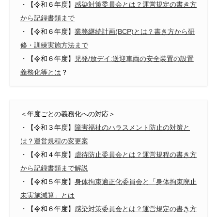
・【令和６年度】
感染対策委員会とは？運営規定の書き方
から記録書類まで
・【令和６年度】
業務継続計画(BCP)とは？書き方から研
修・訓練実施方法まで
・【令和６年度】
児発/放デイ:送迎車両の安全装置の設置
義務化等とは
？
＜年度ごとの義務化への対応＞
・【令和３年度】
障害福祉のハラスメント防止の対策と
は？運営規程の変更案
・【令和４年度】
虐待防止委員会とは？運営規程の書き方
から記録書類まで解説
・【令和５年度】
身体拘束適正化委員会と「身体拘束廃止
未実施減算」とは
・【令和６年度】
感染対策委員会とは？運営規定の書き方