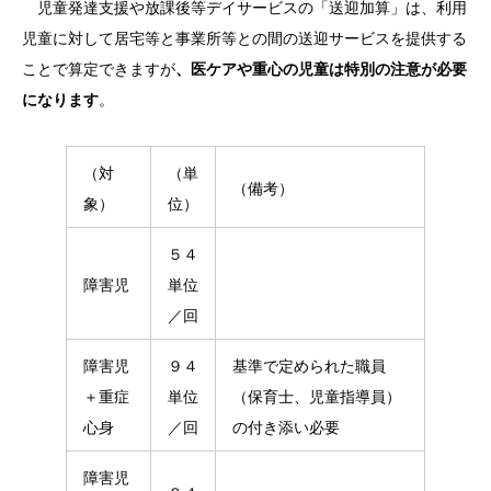
児童発達支援や放課後等デイサービスの「送迎加算」は、利用
児童に対して居宅等と事業所等との間の送迎サービスを提供する
ことで算定できますが
、医ケアや重心の児童は特別の注意が必要
になります
。
（対
（単
（備考）
象）
位）
５４
障害児
単位
／回
障害児
９４
基準で定められた職員
＋重症
単位
（保育士、児童指導員）
心身
／回
の付き添い必要
障害児