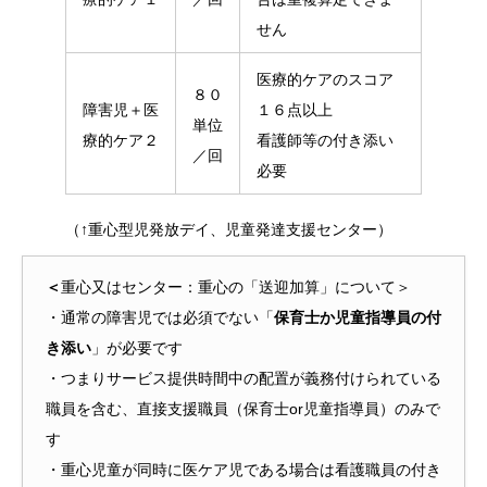
せん
医療的ケアのスコア
８０
障害児＋医
１６点以上
単位
療的ケア２
看護師等の付き添い
／回
必要
（↑重心型児発放デイ、児童発達支援センター）
＜
重心又はセンター：重心の「送迎加算」について＞
・通常の障害児では必須でない「
保育士か児童指導員の付
き添い
」が必要です
・つまりサービス提供時間中の配置が義務付けられている
職員を含む、直接支援職員（保育士or児童指導員）のみで
す
・重心児童が同時に医ケア児である場合は看護職員の付き