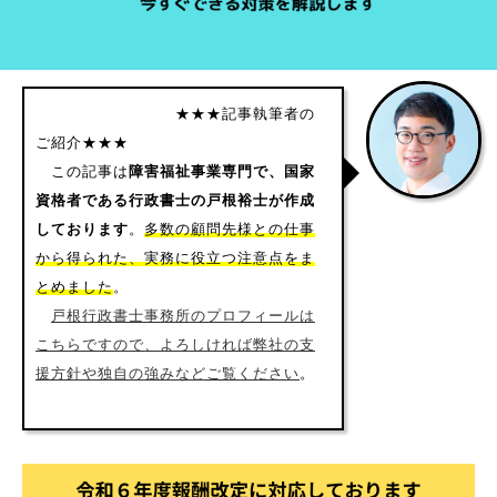
★★★記事執筆者の
ご紹介★★★
この記事は
障害福祉事業専門で、国家
資格者である行政書士の戸根裕士が作成
しております
。
多数の顧問先様との仕事
から得られた、実務に役立つ注意点をま
とめました
。
戸根行政書士事務所のプロフィールは
こちらですので、よろしければ弊社の支
援方針や独自の強みなどご覧ください
。