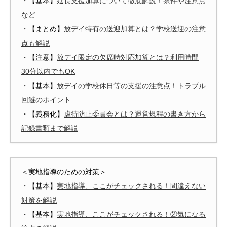
・【基本】
延長支援加算について徹底解説！条件や注意点
など
・【まとめ】
放デイ特有の送迎加算とは？学校送迎の注意
点も解説
・【注意】
放デイ限定の欠席時対応加算とは？利用時間
30分以内でもOK
・【基本】
放デイの学校休日等の支援の注意点！トラブル
回避のポイント
・【義務化】
虐待防止委員会とは？運営規程の書き方から
記録書類まで解説
＜実地指導のための対策＞
・【基本】
実地指導、ここがチェックされる！間違えない
対策を解説
・【基本】
実地指導、ここがチェックされる！②気になる