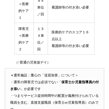
９４
＋医療
単位
看護師等の付き添い必要
的ケア
／回
１
障害児
１３
医療的ケアのスコア１６
＋医療
４単
点以上
的ケア
位／
看護師等の付き添い必要
２
回
（↑普通の児発放デイ）
＜
通常施設：重心の「送迎加算」について＞
・通常の障害児では必須でない「
保育士か児童指導員の付
き添い
」が必要です
・つまりサービス提供時間中の配置が義務付けられている
職員を含む、直接支援職員（保育士or児童指導員）のみで