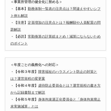
＜事業所管理の健全化に努める＞
・【基本】
勤務体制一覧表の注意点は？間違えやすいシフ
ト例も解説
・【注意】
定員増加の注意点とは？報酬額や人員配置の問
題解説
・【必読】
常勤換算の計算総まとめ！減算にならないため
のポイント
＜年度ごとの義務化への対応＞
・【令和３年度】
障害福祉のハラスメント防止の対策と
は？運営規程の変更案
・【令和４年度】
虐待防止委員会とは？運営規程の書き方
から記録書類まで解説
・【令和５年度】
身体拘束適正化委員会と「身体拘束廃止
未実施減算」とは