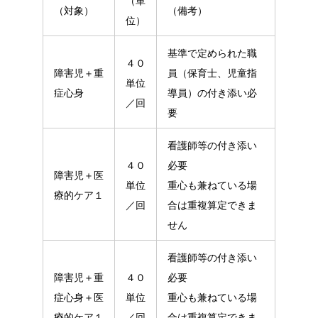
（単
（対象）
（備考）
位）
基準で定められた職
４０
障害児＋重
員（保育士、児童指
単位
症心身
導員）の付き添い必
／回
要
看護師等の付き添い
４０
必要
障害児＋医
単位
重心も兼ねている場
療的ケア１
／回
合は重複算定できま
せん
看護師等の付き添い
障害児＋重
４０
必要
症心身＋医
単位
重心も兼ねている場
療的ケア１
／回
合は重複算定できま