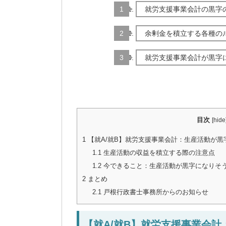
就労支援事業会計の黒字
余剰金を積立する各種の
就労支援事業会計が黒字
目次
[
hide
1
【就A/就B】就労支援事業会計：生産活動が
1.1
生産活動の収益を積立する際の注意点
1.2
今できること：生産活動が黒字になりそ
2
まとめ
2.1
戸根行政書士事務所からのお知らせ
【就A/就B】就労支援事業会