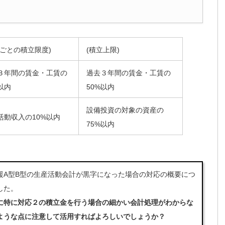
度ごとの積立限度)
(積立上限)
３年間の賃金・工賃の
過去３年間の賃金・工賃の
以内
50%以内
設備投資の対象の資産の
活動収入の10%以内
75%以内
A型B型の生産活動会計が黒字になった場合の対応の概要につ
した。
に特に対応２の積立金を行う場合の細かい会計処理がわからな
ような点に注意して活用すればよろしいでしょうか？