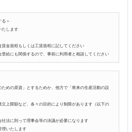
する＞
いたします
は賃金規程もしくは工賃規程に記してください
金受給にも関係するので、事前に利用者と相談してください
のための原資」とするためか、他方で「将来の生産活動の設
積立上限額など、各々の目的により制限があります（以下の
会社法に則って理事会等の決議が必要になります
管理いたします