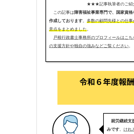
★★★記事執筆者のご紹介
この記事は
障害福祉事業専門で、国家資格
作成しております
。
多数の顧問先様との仕事
意点をまとめました
。
戸根行政書士事務所のプロフィールはこち
の支援方針や独自の強みなどご覧ください
。
就労継続支
みです
。
けれ