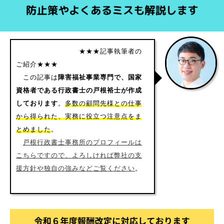
★★★記事執筆者の
ご紹介★★★
この記事は
障害福祉事業専門で、国家
資格者である行政書士の戸根裕士が作成
しております
。
多数の顧問先様との仕事
から得られた、実務に役立つ注意点をま
とめました
。
戸根行政書士事務所のプロフィールは
こちらですので、よろしければ弊社の支
援方針や独自の強みなどご覧ください
。