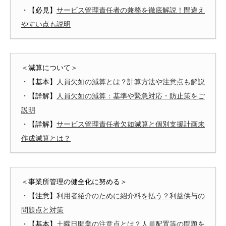
・【必見】
サービス管理責任者の兼務を徹底解説！間違え
やすい点も説明
＜減算について＞
・【基本】
人員欠如の減算とは？計算方法や注意点も解説
・【詳解】
人員欠如の減算：基準や緊急対応・防止策をご
説明
・【詳解】
サービス管理責任者欠如減算と個別支援計画未
作成減算とは？
＜事業所管理の健全化に努める＞
・【注意】
利用者紹介のために紹介料を払う？利益供与の
問題点と対策
・【基本】
土曜日開業の注意点とは？人員配置等の問題を