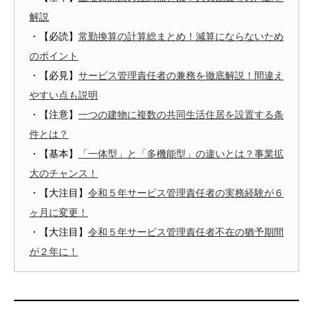
解説
・【必読】
常勤換算の計算総まとめ！減算にならないため
のポイント
・【必見】
サービス管理責任者の兼務を徹底解説！間違え
やすい点も説明
・【注意】
一つの建物に複数の共同生活住居を設置する条
件とは？
・【基本】
「一体型」と「多機能型」の違いとは？事業拡
大のチャンス！
・【大注目】
令和５年サービス管理責任者の実務経験が６
ヶ月に変更！
・【大注目】
令和５年サービス管理責任者不在の猶予期間
が２年に！