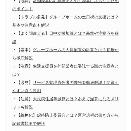
・【必読】
常勤換算の計算総まとめ！減算にならないため
のポイント
・【トラブル多発】
グループホームの土日祝の支援とは？
基本や注意点も解説
・【よく間違える】
日中支援加算とは？基準や注意点を解
説
・【基本】
グループホームの人員配置の計算とは？初歩か
ら徹底解説
・【注意】
生活支援員を外部業者に委託する際の注意点と
は？
・【必見】
サービス管理責任者の兼務を徹底解説！間違え
やすい点も説明
・【注意】
大規模住居等減算とは？あえて減算になるメリ
ットも解説
・【義務化】
虐待防止委員会とは？運営規程の書き方から
記録書類まで解説