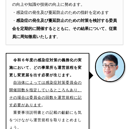
の向上や知識や技術の向上に努めます。
・感染症の発生及び蔓延防止のための指針を定めます
・
感染症の発生及び蔓延防止のための対策を検討する委員
会を定期的に開催するとともに、その結果について、従業
員に周知徹底いたします
。
令和６年度の感染症対策の義務化の実
施において、どの事業所も運営規程を変
更し変更届を出す必要が生じます。
自治体によっては感染症対策委員会の
開催回数を指定しているところもあり、
その場合は委員会の回数を運営規程に記
す必要があります
。
重要事項説明書との記載の齟齬にも気
をつけながら運営規程を取りまとめまし
ょう。