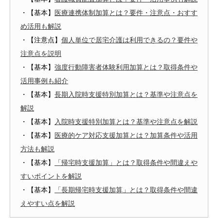
・【基本】
医療連携体制加算とは？要件・注意点・おすす
め活用も解説
・【注意点】
個人単位で居宅介護は利用できるの？要件や
注意点を説明
・【基本】
強度行動障害者体験利用加算とは？取得条件や
活用事例も紹介
・【基本】
長期入院時支援特別加算とは？基準や注意点を
解説
・【基本】
入院時支援特別加算とは？基準や注意点を解説
・【基本】
医療的ケア対応支援加算とは？加算条件や活用
方法も解説
・【基本】
「帰宅時支援加算」とは？取得条件や間違えや
すいポイントを解説
・【基本】
「長期帰宅時支援加算」とは？取得条件や間違
えやすい点を解説